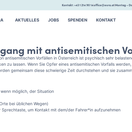
Kontakt: +43 1 214 90 14
office@esra.at
Montag – Do
RA
AKTUELLES
JOBS
SPENDEN
KONTAKT
ng mit antisemitischen Vo
on antisemitischen Vorfällen in Österreich ist psychisch sehr belaste
ränken zu lassen. Wenn Sie Opfer eines antisemitischen Vorfalls wer
r werden gemeinsam diese schwierige Zeit durchstehen und sie zusam
 wenn möglich, der Situation
 Orte bei üblichen Wegen)
 zur Sprechtaste, um Kontakt mit dem/der Fahrer*in aufzunehmen