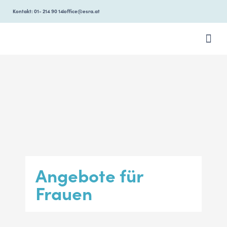
Kontakt: 01- 214 90 14
office@esra.at
ÜBER ESR
Angebote für
Frauen