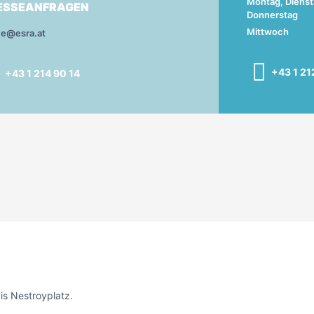
Montag, Dienst
ESSEANFRAGEN
Donnerstag
Mittwoch
ce@esra.at
+43 1 21
+43 1 214 90 14
is Nestroyplatz.