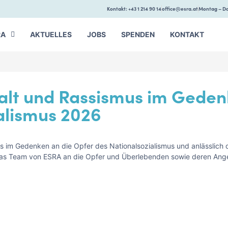
Kontakt: +43 1 214 90 14
office@esra.at
Montag – Do
RA
AKTUELLES
JOBS
SPENDEN
KONTAKT
t und Rassismus im Gedenk
alismus 2026
im Gedenken an die Opfer des Nationalsozialismus und anlässlich d
 das Team von ESRA an die Opfer und Überlebenden sowie deren A