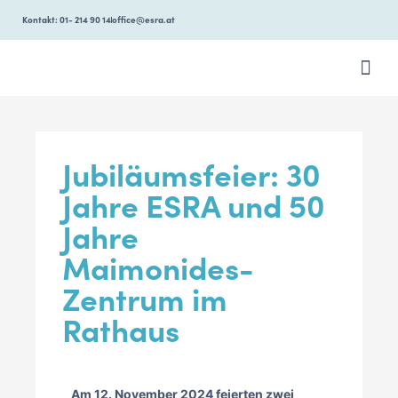
Kontakt: 01- 214 90 14
office@esra.at
ÜBER ESR
Jubiläumsfeier: 30
Jahre ESRA und 50
Jahre
Maimonides-
Zentrum im
Rathaus
Am 12. November 2024 feierten zwei