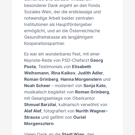
besonderer Dank ergeht an den Fonds
Soziales Wien, der die erstklassige und
notwendige Arbeit beider zentralen
Institutionen als Hauptfördergeber
ermöglicht, und an die Österreichische
Gesundheitskasse als langjährigem
Kooperationspartner.
Es war ein wunderbares Fest, mit einer
Keynote-Rede von PSD-Chefarzt
Georg
Psota
, Testimonials von
Elisabeth
Weihsmann
,
Rina Kaikov
,
Judith Adler
,
Roman Grinberg
,
Hanna Morgenstern
und
Noah Scheer
– moderiert von
Sonja Kato
,
musikalisch begleitet von
Roman Grinberg
,
mit Gesangseinlage von Oberkantor
Shmuel Barzilai
, kulinarisch verwöhnt von
Alef Alef
, fotografiert von
Nurith Wagner-
Strauss
und gefilmt von
Ouriel
Morgensztern
.
Vielen Dank an die
Stadt Wien
, den