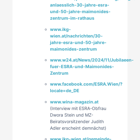
anlaesslich-30-jahre-esra-
und-50-jahre-maimonides-
zentrum-im-rathaus
www.ikg-
wien.at/nachrichten/30-
jahre-esra-und-50-jahre-
maimonides-zentrum
www.w24.at/News/2024/11/Jubilaeen-
fuer-ESRA-und-Maimonides-
Zentrum
www.facebook.com/ESRA.Wien/?
locale=de_DE
www.wina-magazin.at
(Interview mit ESRA-Obfrau
Dwora Stein und MZ-
Beiratsvorsitzender Judith
Adler erscheint demnächst)
www.ikg-wien.at/gemeinde-