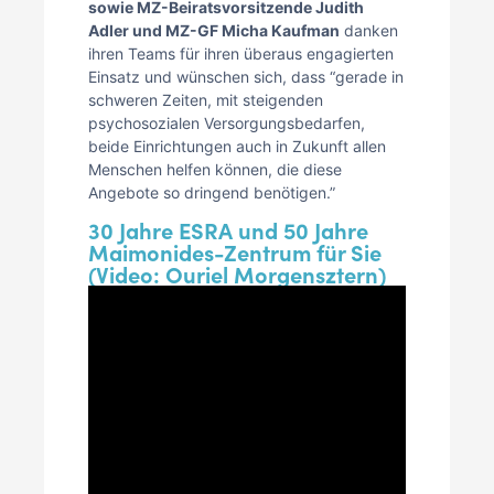
sowie MZ-Beiratsvorsitzende Judith
Adler und MZ-GF Micha Kaufman
danken
ihren Teams für ihren überaus engagierten
Einsatz und wünschen sich, dass “gerade in
schweren Zeiten, mit steigenden
psychosozialen Versorgungsbedarfen,
beide Einrichtungen auch in Zukunft allen
Menschen helfen können, die diese
Angebote so dringend benötigen.”
30 Jahre ESRA und 50 Jahre
Maimonides-Zentrum für Sie
(Video: Ouriel Morgensztern)