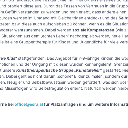
nd probiert diese aus. Durch das Fassen von Vertrauen in die Grup
em Gefühl verstanden zu werden und man erlebt, dass andere einen 
ssourcen werden im Umgang mit Gleichaltrigen entdeckt und das
Selb
utreten bzw. diese auch aufschieben zu können, wenn es die Situation 
e anderer wahrzunehmen. Dabei werden
soziale Kompetenzen
(wie z.
Situationen aus dem „echten Leben“ nachgespielt werden, neue Ha
teile ist eine Gruppentherapie für Kinder und Jugendliche für viele v
rke Kids“
stattgefunden. Das Angebot für 7-9-jährige Kinder, die w
Emotionen und der Umgang mit diesen wurden kennengelernt, Grenze
at unsere
Kunsttherapeutische Gruppe
„Kunstatelier“
gestartet. Hi
n. Dabei geht es nicht darum „schöne“ Bilder zu malen, sondern du
en. Neugier und Selbstbewusstsein werden gefördert, was sich posit
 Misserfolgen wird Selbstregulation erlernt. Natürlich werden hierb
rne bei
office@esra.at
für Platzanfragen und um weitere Inform