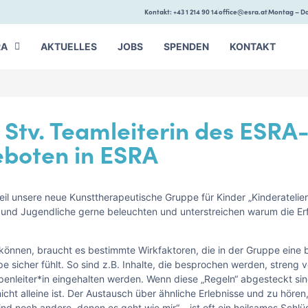
Kontakt: +43 1 214 90 14
office@esra.at
Montag – Do
RA
AKTUELLES
JOBS
SPENDEN
KONTAKT
Stv. Teamleiterin des ESRA
boten in ESRA
eil unsere neue Kunsttherapeutische Gruppe für Kinder „Kinderatelier“
r und Jugendliche gerne beleuchten und unterstreichen warum die Er
nnen, braucht es bestimmte Wirkfaktoren, die in der Gruppe eine b
e sicher fühlt. So sind z.B. Inhalte, die besprochen werden, streng ve
nleiter*in eingehalten werden. Wenn diese „Regeln“ abgesteckt sin
cht alleine ist. Der Austausch über ähnliche Erlebnisse und zu höre
d noch andere, denen es geht wie mir“ – ist oft ein heilsames Schlü