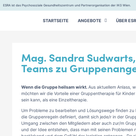
ESRA ist das Psychosoziale Gesundheitszentrum und Partnerorganisation der IKG Wien.
STARTSEITE
ANGEBOTE
ÜBER ES
Mag. Sandra Sudwarts, 
Teams zu Gruppenange
Wenn die Gruppe heilsam wirkt.
Aus aktuellem Anlass, w
möchten wir die Vorteile einer Gruppentherapie für Kinde
sein kann, als eine Einzeltherapie.
Um Probleme zu bearbeiten und Lösungswege finden zu kö
die Gruppenregeln definiert, damit sich jede/r in der Grupp
Umgang zwischen den Mitgliedern aber auch zur/m Gruppe
und der Idee entstehen, dass man mit seinen Problemen ni
bestärkend und dem Gefühl der Isolation entgegen. „Da sin