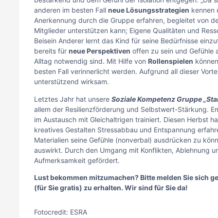
anderen im besten Fall
neue Lösungsstrategien
kennen u
Anerkennung durch die Gruppe erfahren, begleitet von d
Mitglieder unterstützen kann; Eigene Qualitäten und Re
Beisein Anderer lernt das Kind für seine Bedürfnisse einz
bereits für
neue Perspektiven
offen zu sein und Gefühl
Alltag notwendig sind. Mit Hilfe von
Rollenspielen
können 
besten Fall verinnerlicht werden. Aufgrund all dieser Vor
unterstützend wirksam.
Letztes Jahr hat unsere
Soziale Kompetenz Gruppe „Sta
allem der Resilienzförderung und Selbstwert-Stärkung. 
im Austausch mit Gleichaltrigen trainiert. Diesen Herbst h
kreatives Gestalten Stressabbau und Entspannung erfahre
Materialien seine Gefühle (nonverbal) ausdrücken zu könn
auswirkt. Durch den Umgang mit Konflikten, Ablehnung und
Aufmerksamkeit gefördert.
Lust bekommen mitzumachen? Bitte melden Sie sich ge
(für Sie gratis) zu erhalten. Wir sind für Sie da!
Fotocredit: ESRA