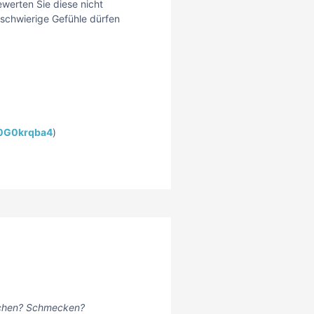
ewerten Sie diese nicht
 schwierige Gefühle dürfen
Y0G0krqba4
)
iechen? Schmecken?