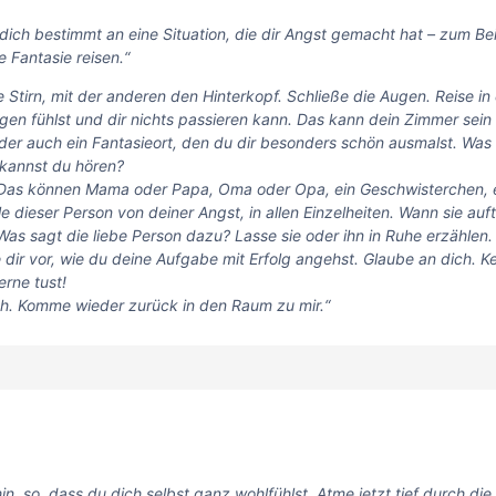
 dich bestimmt an eine Situation, die dir Angst gemacht hat – zum Bei
 Fantasie reisen.“
e Stirn, mit der anderen den Hinterkopf. Schließe die Augen. Reise in
gen fühlst und dir nichts passieren kann. Das kann dein Zimmer sein 
oder auch ein Fantasieort, den du dir besonders schön ausmalst. Was s
kannst du hören?
. Das können Mama oder Papa, Oma oder Opa, ein Geschwisterchen, e
e dieser Person von deiner Angst, in allen Einzelheiten. Wann sie auft
as sagt die liebe Person dazu? Lasse sie oder ihn in Ruhe erzählen. 
 dir vor, wie du deine Aufgabe mit Erfolg angehst. Glaube an dich. K
rne tust!
h. Komme wieder zurück in den Raum zu mir.“
n, so, dass du dich selbst ganz wohlfühlst. Atme jetzt tief durch di