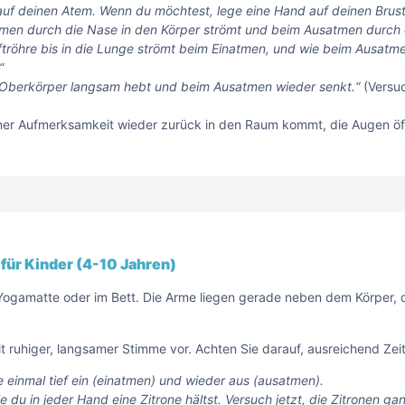
zt auf deinen Atem. Wenn du möchtest, lege eine Hand auf deinen Brus
natmen durch die Nase in den Körper strömt und beim Ausatmen durch
uftröhre bis in die Lunge strömt beim Einatmen, und wie beim Ausatm
“
n Oberkörper langsam hebt und beim Ausatmen wieder senkt.“
(Versuc
er Aufmerksamkeit wieder zurück in den Raum kommt, die Augen öffne
ür Kinder (4-10 Jahren)
Yogamatte oder im Bett. Die Arme liegen gerade neben dem Körper, d
t ruhiger, langsamer Stimme vor. Achten Sie darauf, ausreichend Zei
einmal tief ein (einatmen) und wieder aus (ausatmen).
ie du in jeder Hand eine Zitrone hältst. Versuch jetzt, die Zitronen g