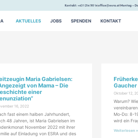
Kontakt: +43 1 214 90 14
office@esra.at
Montag – Do
RA
AKTUELLES
JOBS
SPENDEN
KONTAKT
eitzeugin Maria Gabrielsen:
Früherk
Angezeigt von Mama – Die
Gaucher 
eschichte einer
Oktober 12, 2
enunziation“
Warum? Wie?
vember 16, 2022
vereinbaren
ch fast einem halben Jahrhundert,
Mo-Do: 8-19
ch 48 Jahren, ist Maria Gabrielsen im
wird ein Fr
edenkmonat November 2022 mit ihrer
Weiterlesen 
milie auf Einladung von ESRA und des