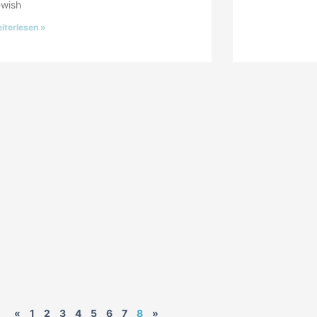
ewish
iterlesen »
«
1
2
3
4
5
6
7
8
»