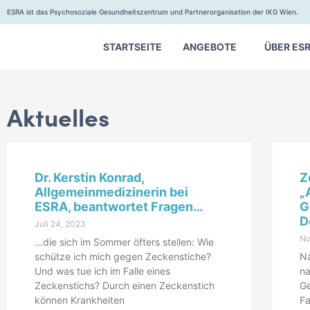
ESRA ist das Psychosoziale Gesundheitszentrum und Partnerorganisation der IKG Wien.
STARTSEITE
ANGEBOTE
ÜBER ES
Aktuelles
Dr. Kerstin Konrad,
Z
Allgemeinmedizinerin bei
„
ESRA, beantwortet Fragen…
G
D
Juli 24, 2023
No
…die sich im Sommer öfters stellen: Wie
schütze ich mich gegen Zeckenstiche?
Na
Und was tue ich im Falle eines
na
Zeckenstichs? Durch einen Zeckenstich
G
können Krankheiten
Fa